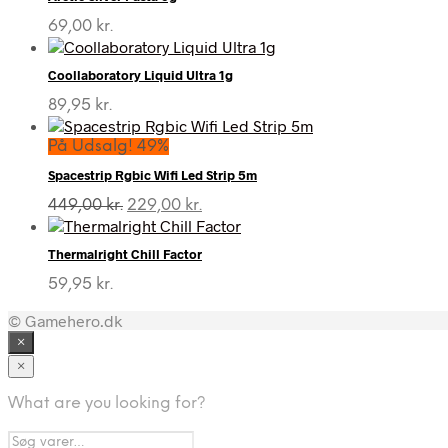
69,00
kr.
Coollaboratory Liquid Ultra 1g
89,95
kr.
På Udsalg! 49%
Spacestrip Rgbic Wifi Led Strip 5m
Den
Den
449,00
kr.
229,00
kr.
oprindelige
aktuelle
pris
pris
Thermalright Chill Factor
var:
er:
449,00 kr..
229,00 kr..
59,95
kr.
© Gamehero.dk
×
×
What are you looking for?