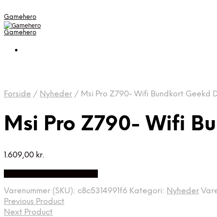
Gamehero
Gamehero
Forside
/
Nyheder
/
Msi Pro Z790- Wifi Bundkort Geekd 
Msi Pro Z790- Wifi B
1.609,00
kr.
Bedste pris hos Geekd.dk
Varenummer (SKU):
c8c5314991f6
Kategori:
Nyheder
Var
Previous Product
Next Product