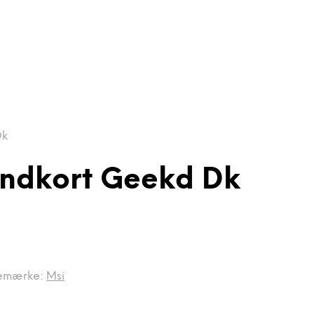
Dk
undkort Geekd Dk
emærke:
Msi