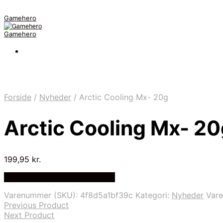
Gamehero
Gamehero
Forside
/
Nyheder
/
Arctic Cooling Mx- 20g
Arctic Cooling Mx- 2
199,95
kr.
Bedste pris hos Webdanes.dk
Varenummer (SKU):
4f8d5a1bf39c
Kategori:
Nyheder
Var
Previous Product
Next Product