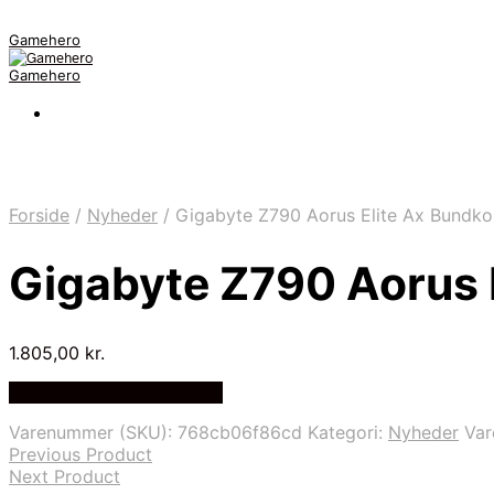
Gamehero
Gamehero
Forside
/
Nyheder
/
Gigabyte Z790 Aorus Elite Ax Bundko
Gigabyte Z790 Aorus 
1.805,00
kr.
Bedste pris hos Geekd.dk
Varenummer (SKU):
768cb06f86cd
Kategori:
Nyheder
Va
Previous Product
Next Product