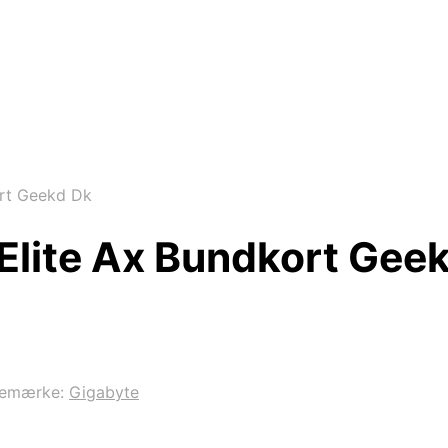
rt Geekd Dk
Elite Ax Bundkort Gee
remærke:
Gigabyte