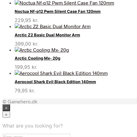
Noctua Nf-p12 Pwm Silent Case Fan 120mm
229,95
kr.
Arctic Z2 Basic Dual Monitor Arm
399,00
kr.
Arctic Cooling Mx- 20g
199,95
kr.
Aerocool Shark Evil Black Edition 140mm
79,95
kr.
© Gamehero.dk
×
×
What are you looking for?