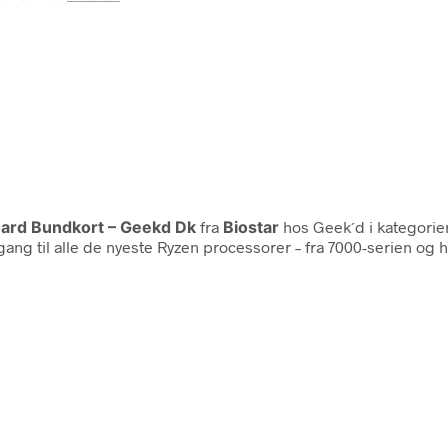
oard Bundkort – Geekd Dk
fra
Biostar
hos Geek´d i kategori
til alle de nyeste Ryzen processorer – fra 7000-serien og hel