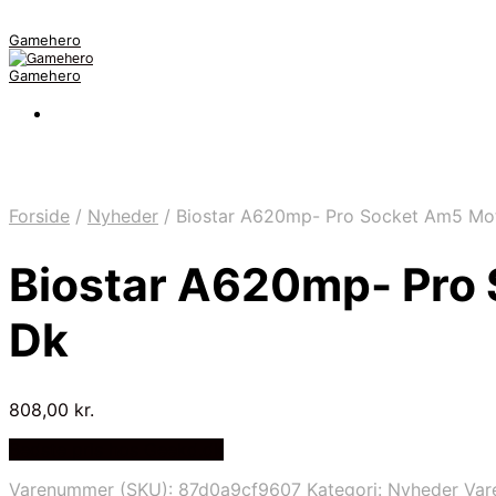
Gamehero
Gamehero
Forside
/
Nyheder
/
Biostar A620mp- Pro Socket Am5 Mo
Biostar A620mp- Pro
Dk
808,00
kr.
Bedste pris hos Geekd.dk
Varenummer (SKU):
87d0a9cf9607
Kategori:
Nyheder
Var