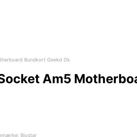
therboard Bundkort Geekd Dk
 Socket Am5 Motherbo
emærke:
Biostar