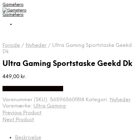
Gamehero
Gamehero
Forside
/
Nyheder
/
Ultra Gaming Sportstaske Geekd
Dk
Ultra Gaming Sportstaske Geekd Dk
449,00
kr.
Bedste pris hos Geekd.dk
Varenummer (SKU):
56596560f814
Kategori:
Nyheder
Varemærke:
Ultra Gaming
Previous Product
Next Product
Beskrivelse