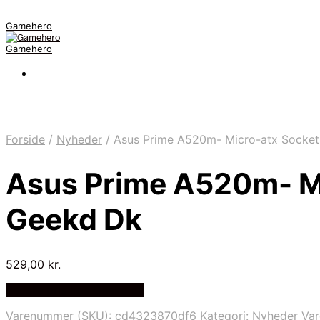
Gamehero
Gamehero
Forside
/
Nyheder
/
Asus Prime A520m- Micro-atx Socke
Asus Prime A520m- M
Geekd Dk
529,00
kr.
Bedste pris hos Geekd.dk
Varenummer (SKU):
cd4323870df6
Kategori:
Nyheder
Va