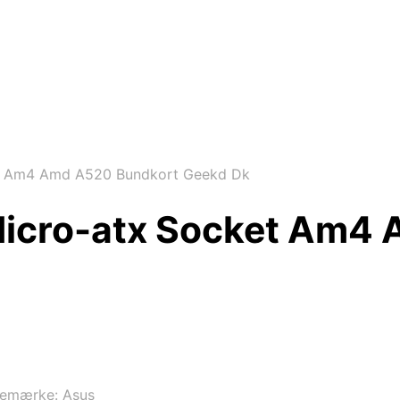
t Am4 Amd A520 Bundkort Geekd Dk
icro-atx Socket Am4 
remærke:
Asus