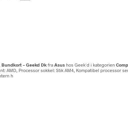
 Bundkort – Geekd Dk
fra
Asus
hos Geek´d i kategorien
Comp
: AMD, Processor sokkel: Stik AM4, Kompatibel processor ser
tern h