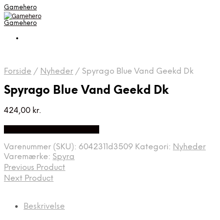
Gamehero
Gamehero
Forside
/
Nyheder
/
Spyrago Blue Vand Geekd Dk
Spyrago Blue Vand Geekd Dk
424,00
kr.
Bedste pris hos Geekd.dk
Varenummer (SKU):
6042311d3509
Kategori:
Nyheder
Varemærke:
Spyra
Previous Product
Next Product
Beskrivelse