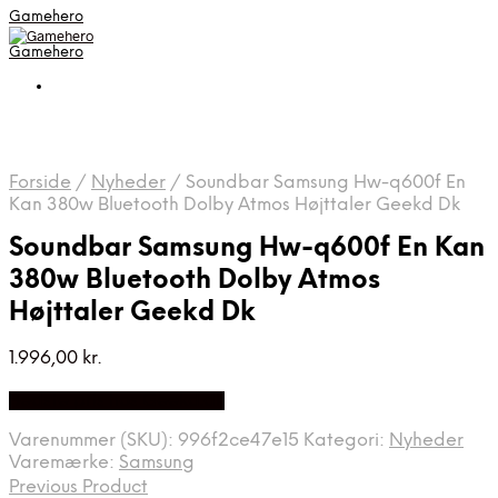
Gamehero
Gamehero
Forside
/
Nyheder
/
Soundbar Samsung Hw-q600f En
Kan 380w Bluetooth Dolby Atmos Højttaler Geekd Dk
Soundbar Samsung Hw-q600f En Kan
380w Bluetooth Dolby Atmos
Højttaler Geekd Dk
1.996,00
kr.
Bedste pris hos Geekd.dk
Varenummer (SKU):
996f2ce47e15
Kategori:
Nyheder
Varemærke:
Samsung
Previous Product