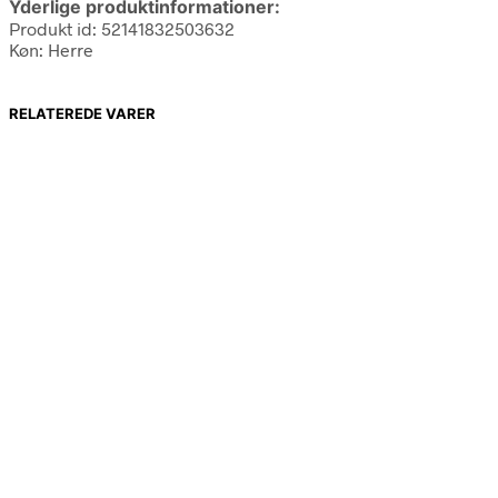
Yderlige produktinformationer:
Produkt id: 52141832503632
Køn: Herre
RELATEREDE VARER
69,00
kr.
299,00
kr.