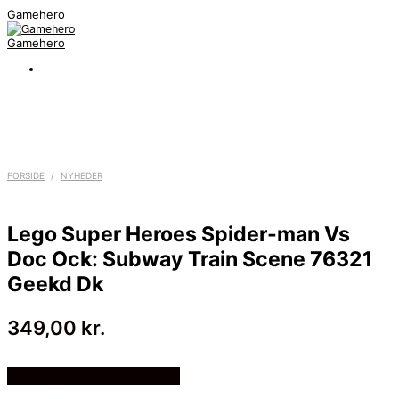
Gamehero
Gamehero
FORSIDE
/
NYHEDER
Lego Super Heroes Spider-man Vs
Doc Ock: Subway Train Scene 76321
Geekd Dk
349,00
kr.
Bedste pris hos Geekd.dk