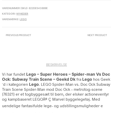
VARENUMMER (SKU):
822DE543889E
KATEGORI:
NYHEDER
VAREMÆRKE:
LEGO
PREVIOUS PRODUCT
NEXT PRODUCT
BESKRIVELSE
Vi har fundet
Lego – Super Heroes – Spider-man Vs Doc
Ock: Subway Train Scene – Geekd Dk
fra
Lego
hos Geek
´d i kategorien
Lego
. LEGO Spider-Man vs. Doc Ock Subway
Train Scene Spider-Man mod Doc Ock – metrotog-scene
(76321) er et togbyggesæt til børn, der elsker actioneventyr
og kampbaseret LEGOÂ® Ç Marvel byggelegetøj. Med
uendelige fantasifulde lege- og udstillingsmuligheder e