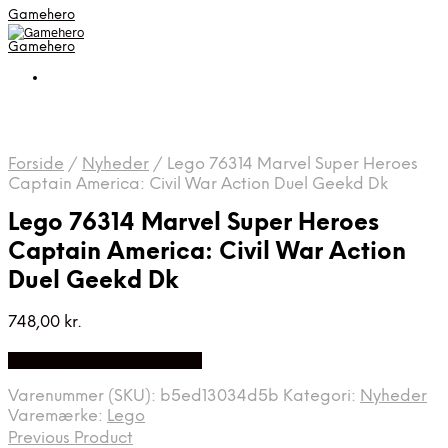
Gamehero
Gamehero
Forside
/
Nyheder
/
Lego 76314 Marvel Super Heroes
Captain America: Civil War Action Duel Geekd Dk
Lego 76314 Marvel Super Heroes
Captain America: Civil War Action
Duel Geekd Dk
748,00
kr.
Bedste pris hos Geekd.dk
Varenummer (SKU):
b5ed13034d5b
Kategori:
Nyheder
Varemærke:
Lego
Previous Product