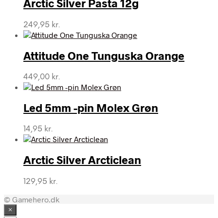
Arctic Silver Pasta 12g
249,95
kr.
Attitude One Tunguska Orange
449,00
kr.
Led 5mm -pin Molex Grøn
14,95
kr.
Arctic Silver Arcticlean
129,95
kr.
© Gamehero.dk
×