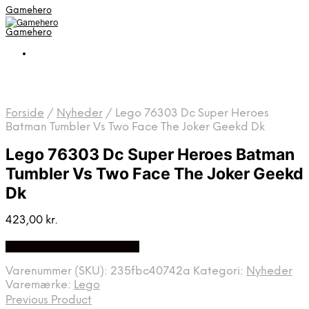
Gamehero
Gamehero
Forside
/
Nyheder
/
Lego 76303 Dc Super Heroes
Batman Tumbler Vs Two Face The Joker Geekd Dk
Lego 76303 Dc Super Heroes Batman
Tumbler Vs Two Face The Joker Geekd
Dk
423,00
kr.
Bedste pris hos Geekd.dk
Varenummer (SKU):
235fbc40742a
Kategori:
Nyheder
Varemærke:
Lego
Previous Product