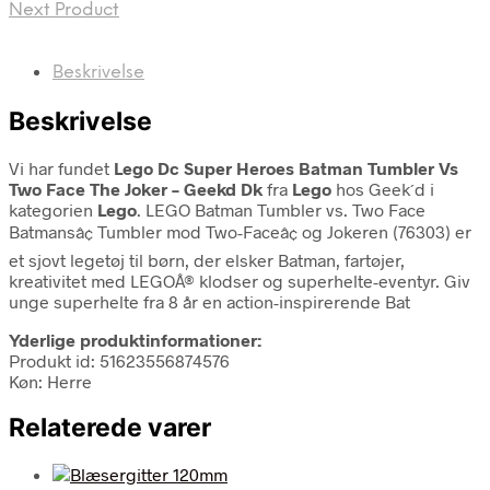
Next Product
Beskrivelse
Beskrivelse
Vi har fundet
Lego Dc Super Heroes Batman Tumbler Vs
Two Face The Joker – Geekd Dk
fra
Lego
hos Geek´d i
kategorien
Lego
. LEGO Batman Tumbler vs. Two Face
Batmansâ¢ Tumbler mod Two-Faceâ¢ og Jokeren (76303) er
et sjovt legetøj til børn, der elsker Batman, fartøjer,
kreativitet med LEGOÂ® klodser og superhelte-eventyr. Giv
unge superhelte fra 8 år en action-inspirerende Bat
Yderlige produktinformationer:
Produkt id: 51623556874576
Køn: Herre
Relaterede varer