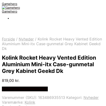
Gamehero
Gamehero
Forside
/
Nyheder
/
Kolink Rocket Heavy Vented Edition
Aluminium Mini-itx Case-gunmetal Grey Kabinet Geekd
Dk
Kolink Rocket Heavy Vented Edition
Aluminium Mini-itx Case-gunmetal
Grey Kabinet Geekd Dk
819,00
kr.
Bedste pris hos Geekd.dk
Varenummer (SKU):
163486935513
Kategori:
Nyheder
Varemærke:
Kolink