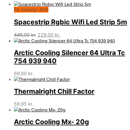
På Udsalg! 49%
Spacestrip Rgbic Wifi Led Strip 5m
Den
Den
449,00
kr.
229,00
kr.
oprindelige
aktuelle
pris
pris
Arctic Cooling Silencer 64 Ultra Tc
var:
er:
449,00 kr..
229,00 kr..
754 939 940
69,00
kr.
Thermalright Chill Factor
59,95
kr.
Arctic Cooling Mx- 20g