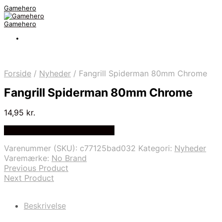
Gamehero
Gamehero
Forside
/
Nyheder
/
Fangrill Spiderman 80mm Chrome
Fangrill Spiderman 80mm Chrome
14,95
kr.
Bedste pris hos Webdanes.dk
Varenummer (SKU):
c77125bad032
Kategori:
Nyheder
Varemærke:
No Brand
Previous Product
Next Product
Beskrivelse