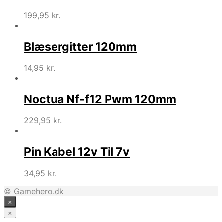
199,95
kr.
Blæsergitter 120mm
14,95
kr.
Noctua Nf-f12 Pwm 120mm
229,95
kr.
Pin Kabel 12v Til 7v
34,95
kr.
© Gamehero.dk
×
×