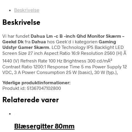
Beskrivelse
Beskrivelse
Vi har fundet
Dahua Lm -c B -inch Qhd Monitor Skærm –
Geekd Dk
fra
Dahua
hos Geek´d i kategorien
Gaming
Udstyr Gamer Skærm
. LCD Technology IPS Backlight LED
Screen Size 27 inch Aspect Ratio 16:9 Resolution 2560 (H) Ã
1440 (V) Refresh Rate 100 Hz Brightness 300 cd/mÂ²
Contrast Ratio 1200:1 Response Time 5 ms Power Supply 12
VDC, 3 A Power Consumption 25 W (basic), 30 W (typ.),
Yderlige produktinformationer:
Produkt id: 51367047102800
Relaterede varer
Blæsergitter 80mm