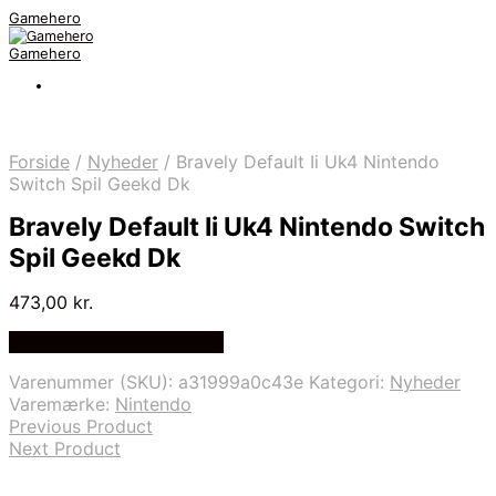
Gamehero
Gamehero
Forside
/
Nyheder
/
Bravely Default Ii Uk4 Nintendo
Switch Spil Geekd Dk
Bravely Default Ii Uk4 Nintendo Switch
Spil Geekd Dk
473,00
kr.
Bedste pris hos Geekd.dk
Varenummer (SKU):
a31999a0c43e
Kategori:
Nyheder
Varemærke:
Nintendo
Previous Product
Next Product