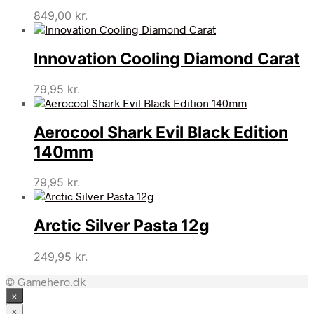
849,00
kr.
Innovation Cooling Diamond Carat
79,95
kr.
Aerocool Shark Evil Black Edition
140mm
79,95
kr.
Arctic Silver Pasta 12g
249,95
kr.
© Gamehero.dk
×
×