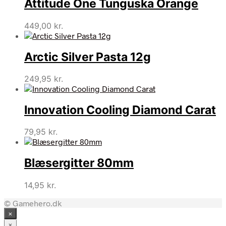
Attitude One Tunguska Orange
449,00
kr.
Arctic Silver Pasta 12g
249,95
kr.
Innovation Cooling Diamond Carat
79,95
kr.
Blæsergitter 80mm
14,95
kr.
© Gamehero.dk
×
×