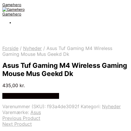
Gamehero
Gamehero
Forside
/
Nyheder
/
Asus Tuf Gaming M4 Wireless
Gaming Mouse Mus Geekd Dk
Asus Tuf Gaming M4 Wireless Gaming
Mouse Mus Geekd Dk
435,00
kr.
Bedste pris hos Geekd.dk
Varenummer (SKU):
f93a4de3092f
Kategori:
Nyheder
Varemærke:
Asus
Previous Product
Next Product