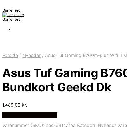
Gamehero
Gamehero
Forside
/
Nyheder
/
Asus Tuf Gaming B760m-plus Wifi Ii 
Asus Tuf Gaming B760
Bundkort Geekd Dk
1.489,00
kr.
Bedste pris hos Geekd.dk
Varenummer (SKU):
bac16914afad
Kategori:
Nyheder
Var