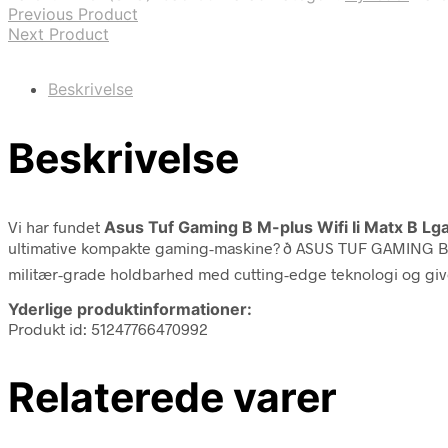
Previous Product
Next Product
Beskrivelse
Beskrivelse
Vi har fundet
Asus Tuf Gaming B M-plus Wifi Ii Matx B Lg
ultimative kompakte gaming-maskine? ð ASUS TUF GAMING B7
militær-grade holdbarhed med cutting-edge teknologi og gi
Yderlige produktinformationer:
Produkt id: 51247766470992
Relaterede varer