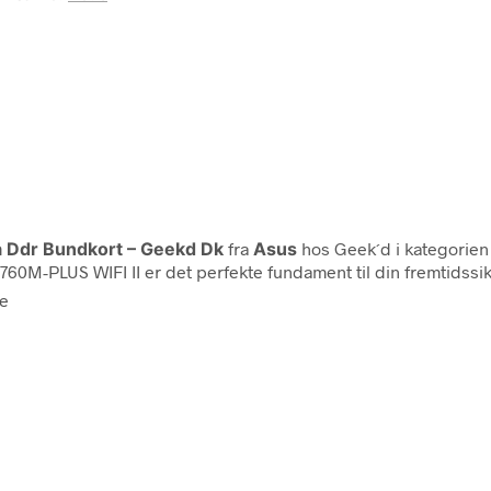
a Ddr Bundkort – Geekd Dk
fra
Asus
hos Geek´d i kategorie
60M-PLUS WIFI II er det perfekte fundament til din fremtidss
ve