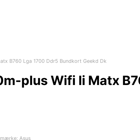
Matx B760 Lga 1700 Ddr5 Bundkort Geekd Dk
m-plus Wifi Ii Matx B
emærke:
Asus