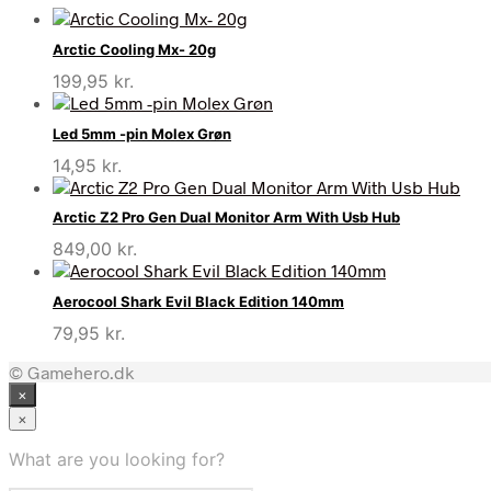
Arctic Cooling Mx- 20g
199,95
kr.
Led 5mm -pin Molex Grøn
14,95
kr.
Arctic Z2 Pro Gen Dual Monitor Arm With Usb Hub
849,00
kr.
Aerocool Shark Evil Black Edition 140mm
79,95
kr.
© Gamehero.dk
×
×
What are you looking for?