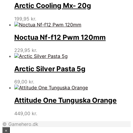
Arctic Cooling Mx- 20g
199,95
kr.
Noctua Nf-f12 Pwm 120mm
229,95
kr.
Arctic Silver Pasta 5g
69,00
kr.
Attitude One Tunguska Orange
449,00
kr.
© Gamehero.dk
×