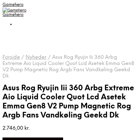
Gamehero
Gamehero
Forside
/
Nyheder
/
Asus Rog Ryujin Iii 360 Arbg
Extreme Aio Liquid Cooler Quot Lcd Asetek Emma Gen8
V2 Pump Magnetic Rog Argb Fans Vandkøling Geekd
Dk
Asus Rog Ryujin Iii 360 Arbg Extreme
Aio Liquid Cooler Quot Lcd Asetek
Emma Gen8 V2 Pump Magnetic Rog
Argb Fans Vandkøling Geekd Dk
2.746,00
kr.