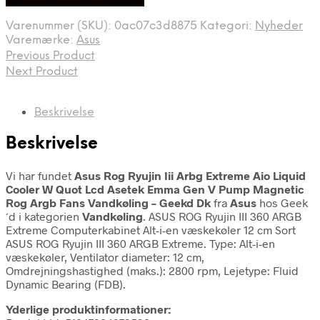
Bedste pris hos Geekd.dk
Varenummer (SKU):
0ac07c3d8875
Kategori:
Nyheder
Varemærke:
Asus
Previous Product
Next Product
Beskrivelse
Beskrivelse
Vi har fundet
Asus Rog Ryujin Iii Arbg Extreme Aio Liquid
Cooler W Quot Lcd Asetek Emma Gen V Pump Magnetic
Rog Argb Fans Vandkøling – Geekd Dk
fra
Asus
hos Geek
´d i kategorien
Vandkøling
. ASUS ROG Ryujin III 360 ARGB
Extreme Computerkabinet Alt-i-en væskekøler 12 cm Sort
ASUS ROG Ryujin III 360 ARGB Extreme. Type: Alt-i-en
væskekøler, Ventilator diameter: 12 cm,
Omdrejningshastighed (maks.): 2800 rpm, Lejetype: Fluid
Dynamic Bearing (FDB).
Yderlige produktinformationer: