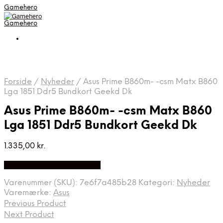
Gamehero
Gamehero
Forside
/
Nyheder
/
Asus Prime B860m- -csm Matx B860
Lga 1851 Ddr5 Bundkort Geekd Dk
Asus Prime B860m- -csm Matx B860
Lga 1851 Ddr5 Bundkort Geekd Dk
1.335,00
kr.
Bedste pris hos Geekd.dk
Varenummer (SKU):
7e6f7a485b28
Kategori:
Nyheder
Varemærke:
Asus
Previous Product
Next Product