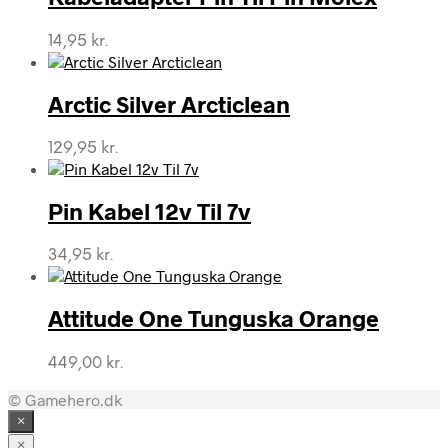
14,95
kr.
Arctic Silver Arcticlean
129,95
kr.
Pin Kabel 12v Til 7v
34,95
kr.
Attitude One Tunguska Orange
449,00
kr.
© Gamehero.dk
×
×