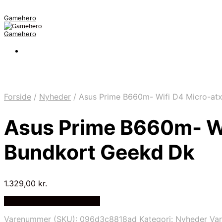
Gamehero
Gamehero
Forside
/
Nyheder
/
Asus Prime B660m- Wifi D4 Micro-atx
Asus Prime B660m- Wi
Bundkort Geekd Dk
1.329,00
kr.
Bedste pris hos Geekd.dk
Varenummer (SKU):
096d3c8818ad
Kategori:
Nyheder
Va