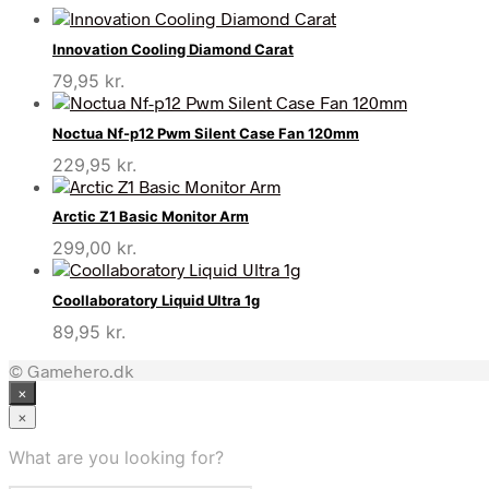
Innovation Cooling Diamond Carat
79,95
kr.
Noctua Nf-p12 Pwm Silent Case Fan 120mm
229,95
kr.
Arctic Z1 Basic Monitor Arm
299,00
kr.
Coollaboratory Liquid Ultra 1g
89,95
kr.
© Gamehero.dk
×
×
What are you looking for?