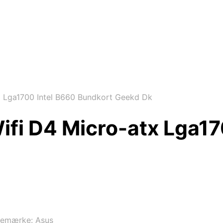
 Lga1700 Intel B660 Bundkort Geekd Dk
fi D4 Micro-atx Lga17
remærke:
Asus