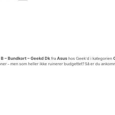
l B – Bundkort – Geekd Dk
fra
Asus
hos Geek´d i kategorien
er – men som heller ikke ruinerer budgettet? Så er du ankomme