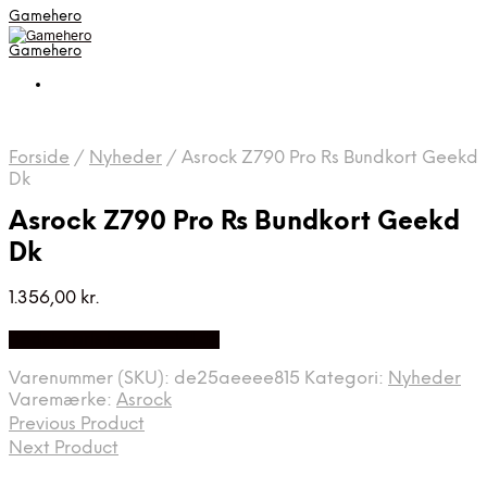
Gamehero
Gamehero
Forside
/
Nyheder
/
Asrock Z790 Pro Rs Bundkort Geekd
Dk
Asrock Z790 Pro Rs Bundkort Geekd
Dk
1.356,00
kr.
Bedste pris hos Geekd.dk
Varenummer (SKU):
de25aeeee815
Kategori:
Nyheder
Varemærke:
Asrock
Previous Product
Next Product