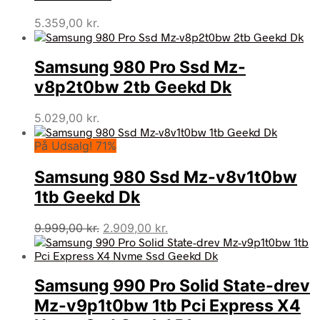
5.359,00
kr.
Samsung 980 Pro Ssd Mz-
v8p2t0bw 2tb Geekd Dk
5.029,00
kr.
På Udsalg! 71%
Samsung 980 Ssd Mz-v8v1t0bw
1tb Geekd Dk
Den
Den
9.999,00
kr.
2.909,00
kr.
oprindelige
aktuelle
pris
pris
var:
er:
Samsung 990 Pro Solid State-drev
9.999,00 kr..
2.909,00 kr..
Mz-v9p1t0bw 1tb Pci Express X4