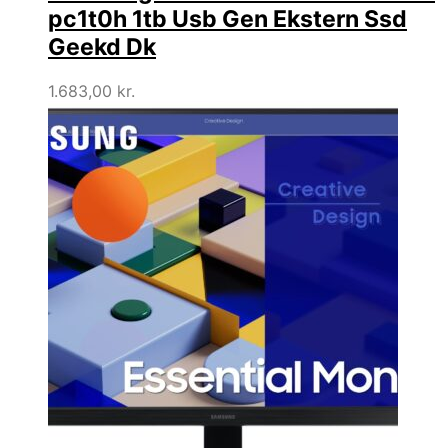
pc1t0h 1tb Usb Gen Ekstern Ssd
Geekd Dk
1.683,00
kr.