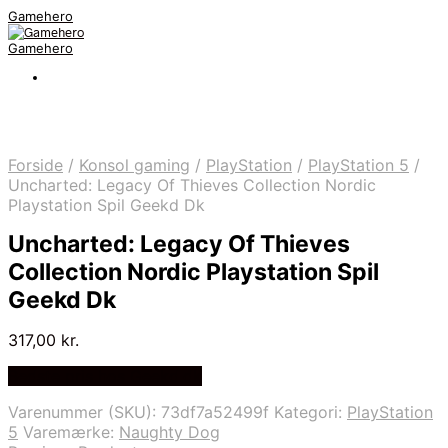
Gamehero
Gamehero
Forside
/
Konsol gaming
/
PlayStation
/
PlayStation 5
/
Uncharted: Legacy Of Thieves Collection Nordic
Playstation Spil Geekd Dk
Uncharted: Legacy Of Thieves
Collection Nordic Playstation Spil
Geekd Dk
317,00
kr.
Bedste pris hos Geekd.dk
Varenummer (SKU):
73df7a52499f
Kategori:
PlayStation
5
Varemærke:
Naughty Dog