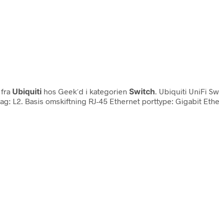
fra
Ubiquiti
hos Geek´d i kategorien
Switch
. Ubiquiti UniFi S
lag: L2. Basis omskiftning RJ-45 Ethernet porttype: Gigabit Eth