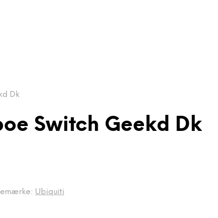
kd Dk
-poe Switch Geekd Dk
remærke:
Ubiquiti