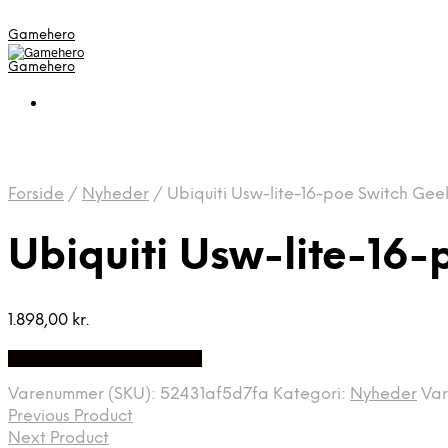
Gamehero
Gamehero
Forside
/
Nyheder
/
Ubiquiti Usw-lite-16-poe Switch Gee
Ubiquiti Usw-lite-16
1.898,00
kr.
Bedste pris hos Geekd.dk
Varenummer (SKU):
52431af5d7fa
Kategori:
Nyheder
Va
Previous Product
Next Product