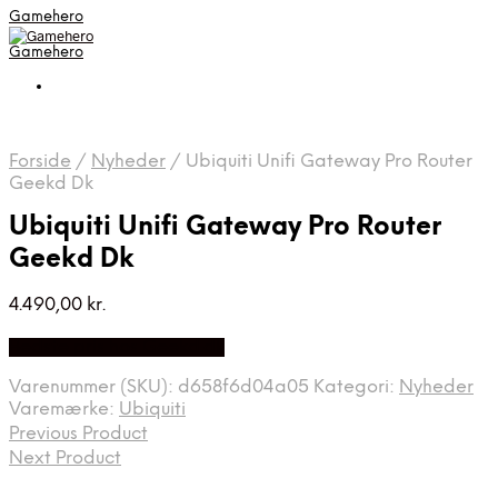
Gamehero
Gamehero
Forside
/
Nyheder
/
Ubiquiti Unifi Gateway Pro Router
Geekd Dk
Ubiquiti Unifi Gateway Pro Router
Geekd Dk
4.490,00
kr.
Bedste pris hos Geekd.dk
Varenummer (SKU):
d658f6d04a05
Kategori:
Nyheder
Varemærke:
Ubiquiti
Previous Product
Next Product