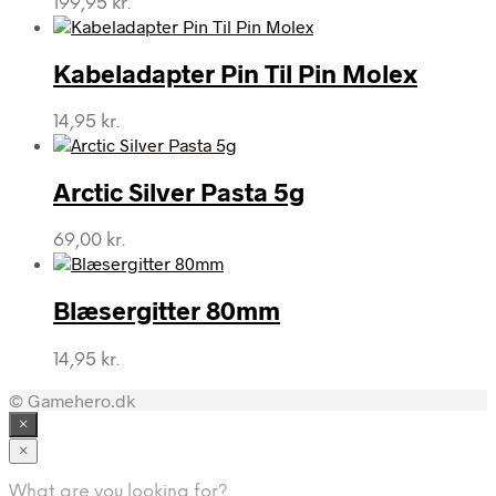
199,95
kr.
Kabeladapter Pin Til Pin Molex
14,95
kr.
Arctic Silver Pasta 5g
69,00
kr.
Blæsergitter 80mm
14,95
kr.
© Gamehero.dk
×
×
What are you looking for?