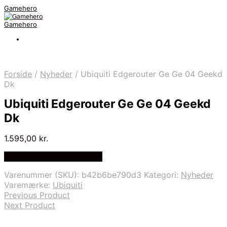
Gamehero
Gamehero
Forside
/
Nyheder
/
Ubiquiti Edgerouter Ge Ge 04 Geekd
Dk
Ubiquiti Edgerouter Ge Ge 04 Geekd
Dk
1.595,00
kr.
Bedste pris hos Geekd.dk
Varenummer (SKU):
b42b6be790d3
Kategori:
Nyheder
Varemærke:
Ubiquiti
Previous Product
Next Product