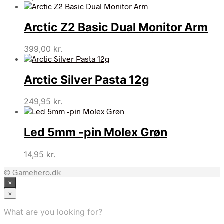
Arctic Z2 Basic Dual Monitor Arm
399,00
kr.
Arctic Silver Pasta 12g
249,95
kr.
Led 5mm -pin Molex Grøn
14,95
kr.
© Gamehero.dk
×
×
What are you looking for?