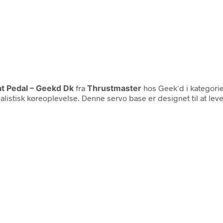
t Pedal – Geekd Dk
fra
Thrustmaster
hos Geek´d i kategori
ealistisk køreoplevelse. Denne servo base er designet til at lev