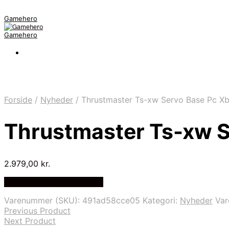
Gamehero
Gamehero
Forside
/
Nyheder
/
Thrustmaster Ts-xw Servo Base Pc X
Thrustmaster Ts-xw S
2.979,00
kr.
Bedste pris hos Geekd.dk
Varenummer (SKU):
491ad58cce05
Kategori:
Nyheder
Va
Previous Product
Next Product