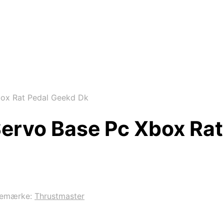
box Rat Pedal Geekd Dk
ervo Base Pc Xbox Rat
remærke:
Thrustmaster