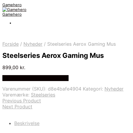
Gamehero
Gamehero
Forside
/
Nyheder
/
Steelseries Aerox Gaming Mus
Steelseries Aerox Gaming Mus
899,00
kr.
Bedste pris hos Webdanes.dk
Varenummer (SKU):
d8e4bafe4904
Kategori:
Nyheder
Varemærke:
Steelseries
Previous Product
Next Product
Beskrivelse