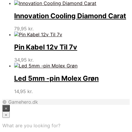
Innovation Cooling Diamond Carat
79,95
kr.
Pin Kabel 12v Til 7v
34,95
kr.
Led 5mm -pin Molex Grøn
14,95
kr.
© Gamehero.dk
×
×
What are you looking for?