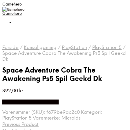
Gamehero
Gamehero
Forside
/
Konsol gaming
/
PlayStation
/
PlayStation 5
/
Space Adventure Cobra The Awakening Ps5 Spil Geekd
Dk
Space Adventure Cobra The
Awakening Ps5 Spil Geekd Dk
392,00
kr.
Bedste pris hos Geekd.dk
Varenummer (SKU):
f679be9ac2c0
Kategori:
PlayStation 5
Varemærke:
Microids
Previous Product