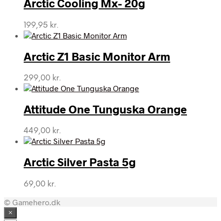
Arctic Cooling Mx- 20g
199,95
kr.
Arctic Z1 Basic Monitor Arm
299,00
kr.
Attitude One Tunguska Orange
449,00
kr.
Arctic Silver Pasta 5g
69,00
kr.
© Gamehero.dk
×