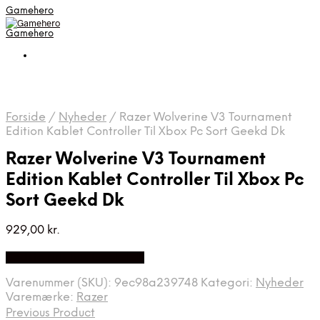
Gamehero
Gamehero
Forside
/
Nyheder
/
Razer Wolverine V3 Tournament
Edition Kablet Controller Til Xbox Pc Sort Geekd Dk
Razer Wolverine V3 Tournament
Edition Kablet Controller Til Xbox Pc
Sort Geekd Dk
929,00
kr.
Bedste pris hos Geekd.dk
Varenummer (SKU):
9ec98a239748
Kategori:
Nyheder
Varemærke:
Razer
Previous Product