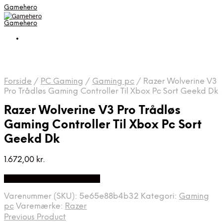
Gamehero
Gamehero
Forside
/
PC Gaming
/
Gaming pc
/
Razer Wolverine V3
Pro Trådløs Gaming Controller Til Xbox Pc Sort Geekd Dk
Razer Wolverine V3 Pro Trådløs
Gaming Controller Til Xbox Pc Sort
Geekd Dk
1.672,00
kr.
Bedste pris hos Geekd.dk
Varenummer (SKU):
5e65e88b4b32
Kategori:
Gaming
pc
Varemærke:
Razer
Previous Product