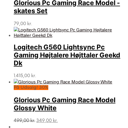
Glorious Pc Gaming Race Model -
skates Set
79,00
kr.
Logitech G560 Lightsync Pc
Gaming Højtalere Højttaler Geekd
Dk
1.415,00
kr.
På Udsalg! 30%
Glorious Pc Gaming Race Model
Glossy White
Den
Den
499,00
kr.
349,00
kr.
oprindelige
aktuelle