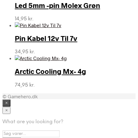
Led 5mm -pin Molex Grøn
14,95
kr.
Pin Kabel 12v Til 7v
34,95
kr.
Arctic Cooling Mx- 4g
74,95
kr.
© Gamehero.dk
×
×
What are you looking for?