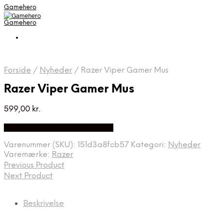
Gamehero
Gamehero
Forside
/
Nyheder
/
Razer Viper Gamer Mus
Razer Viper Gamer Mus
599,00
kr.
Bedste pris hos Webdanes.dk
Varenummer (SKU):
151d3a8fcb57
Kategori:
Nyheder
Varemærke:
Razer
Previous Product
Next Product
Beskrivelse