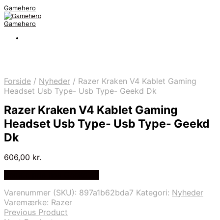
Gamehero
Gamehero
Forside
/
Nyheder
/
Razer Kraken V4 Kablet Gaming
Headset Usb Type- Usb Type- Geekd Dk
Razer Kraken V4 Kablet Gaming
Headset Usb Type- Usb Type- Geekd
Dk
606,00
kr.
Bedste pris hos Geekd.dk
Varenummer (SKU):
897a1b62bda7
Kategori:
Nyheder
Varemærke:
Razer
Previous Product