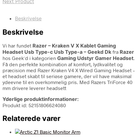
Next Product
Beskrivelse
Beskrivelse
Vi har fundet
Razer – Kraken V X Kablet Gaming
Headset Usb Type-c Usb Type-a – Geekd Dk
fra
Razer
hos Geek´d i kategorien
Gaming Udstyr Gamer Headset
.
Få den perfekte kombination af komfort, lydkvalitet og
præcision med Razer Kraken V4 X Wired Gaming Headset –
et headset skabt til seriøse gamere, der vil have maksimal
ydeevne til en overkommelig pris. Med Razers TriForce 40
mm drivere leverer headsett
Yderlige produktinformationer:
Produkt id: 52151806624080
Relaterede varer