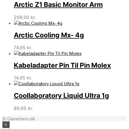
Arctic Z1 Basic Monitor Arm
299,00
kr.
Arctic Cooling Mx- 4g
74,95
kr.
Kabeladapter Pin Til Pin Molex
14,95
kr.
Coollaboratory Liquid Ultra 1g
89,95
kr.
© Gamehero.dk
×