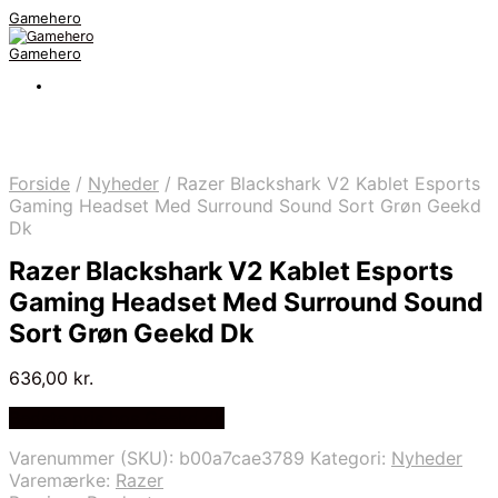
Gamehero
Gamehero
Forside
/
Nyheder
/
Razer Blackshark V2 Kablet Esports
Gaming Headset Med Surround Sound Sort Grøn Geekd
Dk
Razer Blackshark V2 Kablet Esports
Gaming Headset Med Surround Sound
Sort Grøn Geekd Dk
636,00
kr.
Bedste pris hos Geekd.dk
Varenummer (SKU):
b00a7cae3789
Kategori:
Nyheder
Varemærke:
Razer