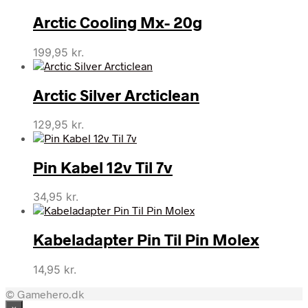
Arctic Cooling Mx- 20g
199,95
kr.
Arctic Silver Arcticlean
129,95
kr.
Pin Kabel 12v Til 7v
34,95
kr.
Kabeladapter Pin Til Pin Molex
14,95
kr.
© Gamehero.dk
×