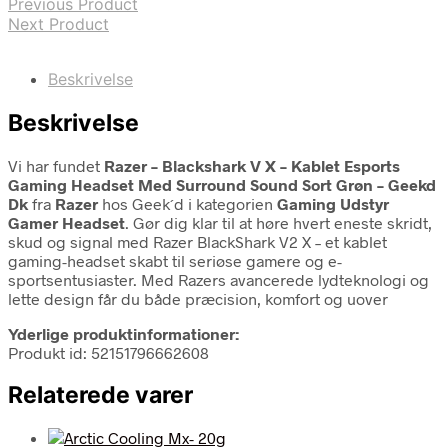
Previous Product
Next Product
Beskrivelse
Beskrivelse
Vi har fundet
Razer – Blackshark V X – Kablet Esports
Gaming Headset Med Surround Sound Sort Grøn – Geekd
Dk
fra
Razer
hos Geek´d i kategorien
Gaming Udstyr
Gamer Headset
. Gør dig klar til at høre hvert eneste skridt,
skud og signal med Razer BlackShark V2 X – et kablet
gaming-headset skabt til seriøse gamere og e-
sportsentusiaster. Med Razers avancerede lydteknologi og
lette design får du både præcision, komfort og uover
Yderlige produktinformationer:
Produkt id: 52151796662608
Relaterede varer