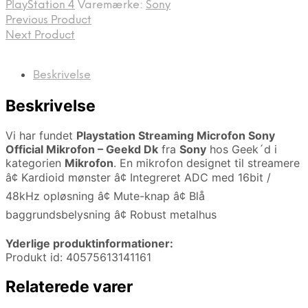
PlayStation 4
Varemærke:
Sony
Previous Product
Next Product
Beskrivelse
Beskrivelse
Vi har fundet
Playstation Streaming Microfon Sony
Official Mikrofon – Geekd Dk
fra
Sony
hos Geek´d i
kategorien
Mikrofon
. En mikrofon designet til streamere
â¢ Kardioid mønster â¢ Integreret ADC med 16bit /
48kHz opløsning â¢ Mute-knap â¢ Blå
baggrundsbelysning â¢ Robust metalhus
Yderlige produktinformationer:
Produkt id: 40575613141161
Relaterede varer