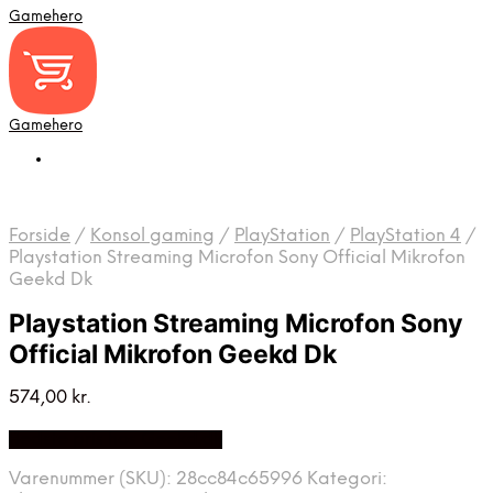
Gamehero
Gamehero
Forside
/
Konsol gaming
/
PlayStation
/
PlayStation 4
/
Playstation Streaming Microfon Sony Official Mikrofon
Geekd Dk
Playstation Streaming Microfon Sony
Official Mikrofon Geekd Dk
574,00
kr.
Bedste pris hos Geekd.dk
Varenummer (SKU):
28cc84c65996
Kategori: