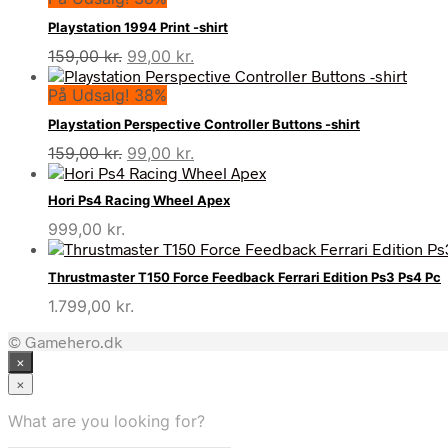
Playstation 1994 Print -shirt
Den
Den
159,00
kr.
99,00
kr.
oprindelige
aktuelle
På Udsalg! 38%
pris
pris
var:
er:
Playstation Perspective Controller Buttons -shirt
159,00 kr..
99,00 kr..
Den
Den
159,00
kr.
99,00
kr.
oprindelige
aktuelle
pris
pris
Hori Ps4 Racing Wheel Apex
var:
er:
999,00
kr.
159,00 kr..
99,00 kr..
Thrustmaster T150 Force Feedback Ferrari Edition Ps3 Ps4 Pc
1.799,00
kr.
© Gamehero.dk
×
×
What are you looking for?