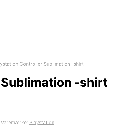
ystation Controller Sublimation -shirt
 Sublimation -shirt
Varemærke:
Playstation