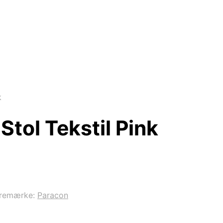
k
tol Tekstil Pink
remærke:
Paracon