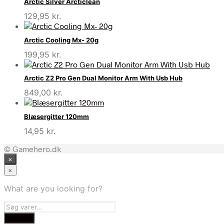
Arctic Silver Arcticlean
129,95
kr.
Arctic Cooling Mx- 20g
199,95
kr.
Arctic Z2 Pro Gen Dual Monitor Arm With Usb Hub
849,00
kr.
Blæsergitter 120mm
14,95
kr.
© Gamehero.dk
×
×
What are you looking for?