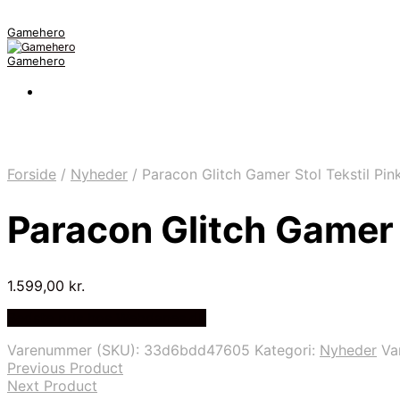
Gamehero
Gamehero
Forside
/
Nyheder
/
Paracon Glitch Gamer Stol Tekstil Pin
Paracon Glitch Gamer S
1.599,00
kr.
Bedste pris hos Webdanes.dk
Varenummer (SKU):
33d6bdd47605
Kategori:
Nyheder
Va
Previous Product
Next Product