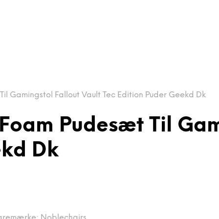
 Gamingstol Fallout Vault Tec Edition Puder Geekd Dk
oam Pudesæt Til Gami
ekd Dk
aremærke:
Noblechairs