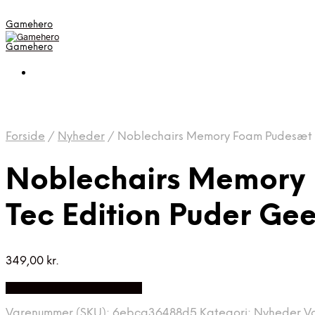
Gamehero
Gamehero
Forside
/
Nyheder
/
Noblechairs Memory Foam Pudesæt Til
Noblechairs Memory F
Tec Edition Puder Ge
349,00
kr.
Bedste pris hos Geekd.dk
Varenummer (SKU):
6ebca36488d5
Kategori:
Nyheder
V