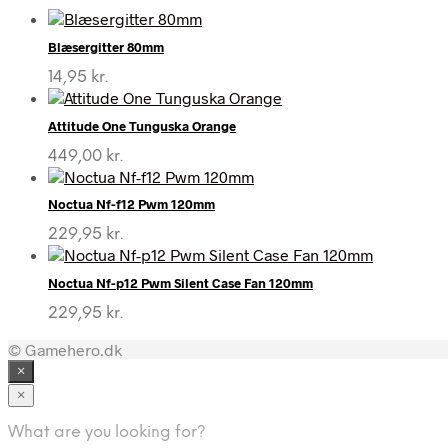
Blæsergitter 80mm
14,95
kr.
Attitude One Tunguska Orange
449,00
kr.
Noctua Nf-f12 Pwm 120mm
229,95
kr.
Noctua Nf-p12 Pwm Silent Case Fan 120mm
229,95
kr.
© Gamehero.dk
×
×
What are you looking for?