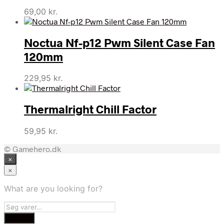
69,00
kr.
Noctua Nf-p12 Pwm Silent Case Fan
120mm
229,95
kr.
Thermalright Chill Factor
59,95
kr.
© Gamehero.dk
×
×
What are you looking for?