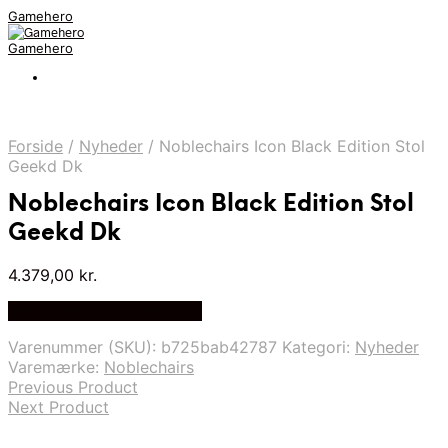
Gamehero
Gamehero
Forside
/
Nyheder
/
Noblechairs Icon Black Edition Stol
Geekd Dk
Noblechairs Icon Black Edition Stol
Geekd Dk
4.379,00
kr.
Bedste pris hos Geekd.dk
Varenummer (SKU):
b725bab42787
Kategori:
Nyheder
Varemærke:
Noblechairs
Previous Product
Next Product