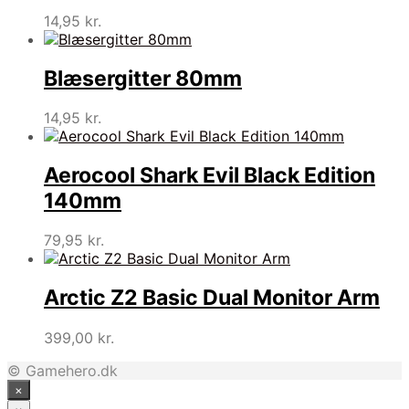
14,95
kr.
Blæsergitter 80mm
14,95
kr.
Aerocool Shark Evil Black Edition
140mm
79,95
kr.
Arctic Z2 Basic Dual Monitor Arm
399,00
kr.
© Gamehero.dk
×