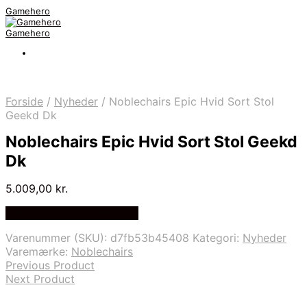
Gamehero
Gamehero
Forside
/
Nyheder
/
Noblechairs Epic Hvid Sort Stol
Geekd Dk
Noblechairs Epic Hvid Sort Stol Geekd
Dk
5.009,00
kr.
Bedste pris hos Geekd.dk
Varenummer (SKU):
d7fb53b45408
Kategori:
Nyheder
Varemærke:
Noblechairs
Previous Product
Next Product