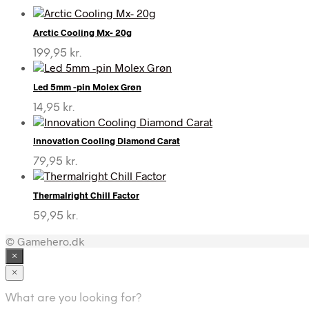
Arctic Cooling Mx- 20g
199,95
kr.
Led 5mm -pin Molex Grøn
14,95
kr.
Innovation Cooling Diamond Carat
79,95
kr.
Thermalright Chill Factor
59,95
kr.
© Gamehero.dk
×
×
What are you looking for?