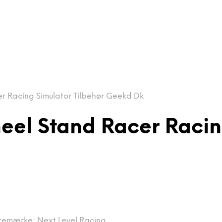
r Racing Simulator Tilbehør Geekd Dk
eel Stand Racer Racin
remærke:
Next Level Racing