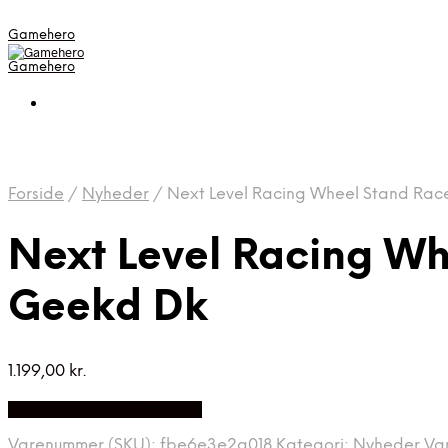
Gamehero
Gamehero
Forside
/
Nyheder
/
Next Level Racing Wheel Stand Race
Next Level Racing Wh
Geekd Dk
1.199,00
kr.
Bedste pris hos Geekd.dk
Varenummer (SKU):
fbe6e3e2a018
Kategori:
Nyheder
Va