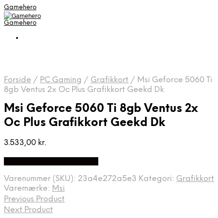
Gamehero
Gamehero
Forside
/
PC Gaming
/
Grafikkort
/
Msi Geforce 5060 Ti
8gb Ventus 2x Oc Plus Grafikkort Geekd Dk
Msi Geforce 5060 Ti 8gb Ventus 2x
Oc Plus Grafikkort Geekd Dk
3.533,00
kr.
Bedste pris hos Geekd.dk
Varenummer (SKU):
23a4e272a5e3
Kategori:
Grafikkort
Varemærke:
Msi
Previous Product
Next Product