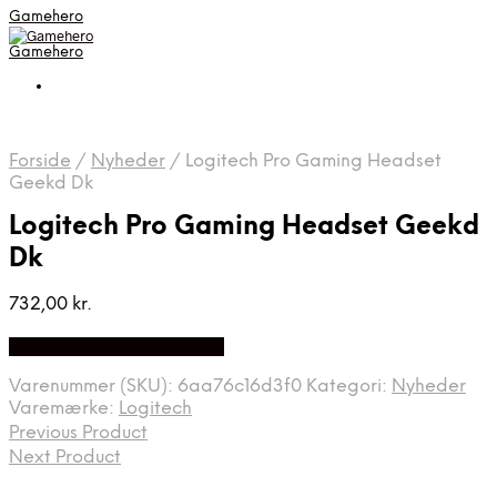
Gamehero
Gamehero
Forside
/
Nyheder
/
Logitech Pro Gaming Headset
Geekd Dk
Logitech Pro Gaming Headset Geekd
Dk
732,00
kr.
Bedste pris hos Geekd.dk
Varenummer (SKU):
6aa76c16d3f0
Kategori:
Nyheder
Varemærke:
Logitech
Previous Product
Next Product