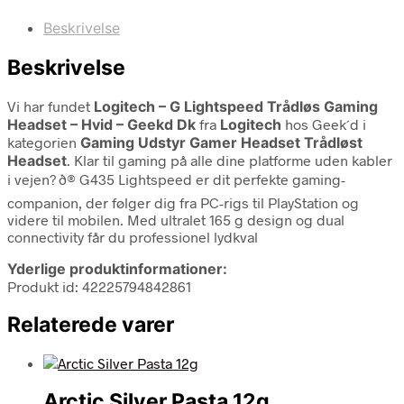
Beskrivelse
Beskrivelse
Vi har fundet
Logitech – G Lightspeed Trådløs Gaming
Headset – Hvid – Geekd Dk
fra
Logitech
hos Geek´d i
kategorien
Gaming Udstyr Gamer Headset Trådløst
Headset
. Klar til gaming på alle dine platforme uden kabler
i vejen? ð® G435 Lightspeed er dit perfekte gaming-
companion, der følger dig fra PC-rigs til PlayStation og
videre til mobilen. Med ultralet 165 g design og dual
connectivity får du professionel lydkval
Yderlige produktinformationer:
Produkt id: 42225794842861
Relaterede varer
Arctic Silver Pasta 12g