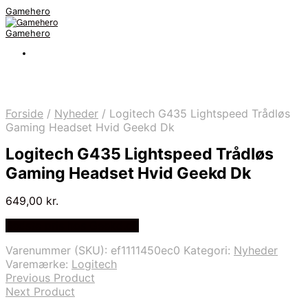
Gamehero
Gamehero
Forside
/
Nyheder
/
Logitech G435 Lightspeed Trådløs
Gaming Headset Hvid Geekd Dk
Logitech G435 Lightspeed Trådløs
Gaming Headset Hvid Geekd Dk
649,00
kr.
Bedste pris hos Geekd.dk
Varenummer (SKU):
ef1111450ec0
Kategori:
Nyheder
Varemærke:
Logitech
Previous Product
Next Product