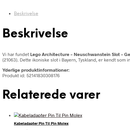
Beskrivelse
Beskrivelse
Vi har fundet
Lego Architecture – Neuschwanstein Slot – G
(21063). Dette ikoniske slot i Bayern, Tyskland, er kendt som 
Yderlige produktinformationer:
Produkt id: 52141830308176
Relaterede varer
Kabeladapter Pin Til Pin Molex