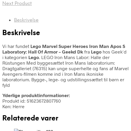
Next Product
Beskrivelse
Beskrivelse
Vi har fundet
Lego Marvel Super Heroes Iron Man Apos S
Laboratory: Hall Of Armor – Geekd Dk
fra
Lego
hos Geek´d
i kategorien
Lego
. LEGO Iron Mans Labor: Halle der
Rüstungen Med byggesættet Iron Mans laboratorium:
Dragtgalleriet (76315) kan unge superhelte og fans af Marvel
Avengers-filmen komme ind i Iron Mans ikoniske
laboratorium. Bygge-, lege- og udstillingssættet til børn er
fyld
Yderlige produktinformationer:
Produkt id: 51623672807760
Køn: Herre
Relaterede varer