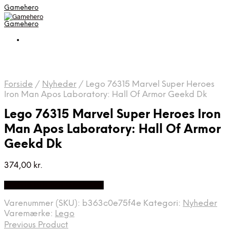
Gamehero
Gamehero
Forside
/
Nyheder
/
Lego 76315 Marvel Super Heroes
Iron Man Apos Laboratory: Hall Of Armor Geekd Dk
Lego 76315 Marvel Super Heroes Iron
Man Apos Laboratory: Hall Of Armor
Geekd Dk
374,00
kr.
Bedste pris hos Geekd.dk
Varenummer (SKU):
b363c0e75f4e
Kategori:
Nyheder
Varemærke:
Lego
Previous Product