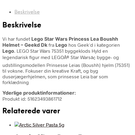
Beskrivelse
Beskrivelse
Vi har fundet
Lego Star Wars Princess Lea Boushh
Helmet – Geekd Dk
fra
Lego
hos Geek´d i kategorien
Lego
. LEGO Star Wars 75351 byggeklods Hyld en
legendarisk figur med LEGOÂ® Star Warsâ¢ bygge- og
udstillingsmodellen Prinsesse Leias (Boushh) hjelm (75351)
til voksne. Fokuser din kreative Kraft, og byg
dusørjægerhjelmen, som prinsesse Leia bar som
forklædning
Yderlige produktinformationer:
Produkt id: 51623493861712
Relaterede varer