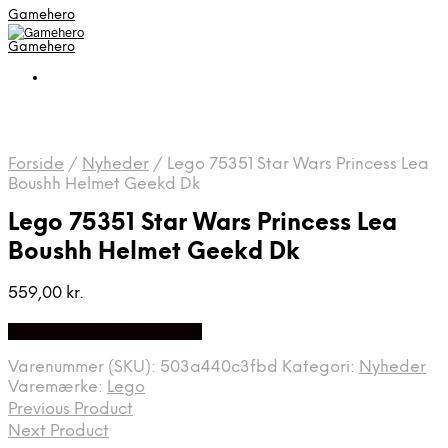
Gamehero
Gamehero
Forside
/
Nyheder
/
Lego 75351 Star Wars Princess Lea
Boushh Helmet Geekd Dk
Lego 75351 Star Wars Princess Lea
Boushh Helmet Geekd Dk
559,00
kr.
Bedste pris hos Geekd.dk
Varenummer (SKU):
503a440c3fbd
Kategori:
Nyheder
Varemærke:
Lego
Previous Product
Next Product