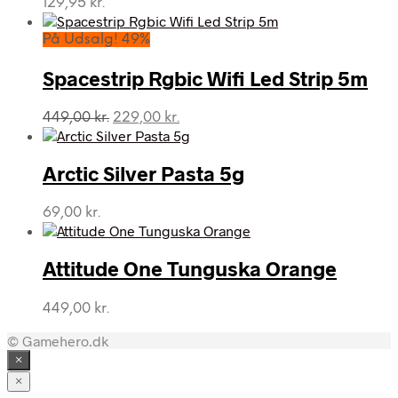
129,95
kr.
På Udsalg! 49%
Spacestrip Rgbic Wifi Led Strip 5m
Den
Den
449,00
kr.
229,00
kr.
oprindelige
aktuelle
pris
pris
var:
er:
Arctic Silver Pasta 5g
449,00 kr..
229,00 kr..
69,00
kr.
Attitude One Tunguska Orange
449,00
kr.
© Gamehero.dk
×
×