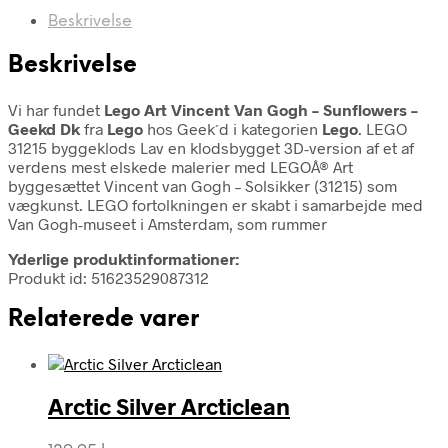
Beskrivelse
Beskrivelse
Vi har fundet
Lego Art Vincent Van Gogh – Sunflowers –
Geekd Dk
fra
Lego
hos Geek´d i kategorien
Lego
. LEGO
31215 byggeklods Lav en klodsbygget 3D-version af et af
verdens mest elskede malerier med LEGOÂ® Art
byggesættet Vincent van Gogh – Solsikker (31215) som
vægkunst. LEGO fortolkningen er skabt i samarbejde med
Van Gogh-museet i Amsterdam, som rummer
Yderlige produktinformationer:
Produkt id: 51623529087312
Relaterede varer
Arctic Silver Arcticlean