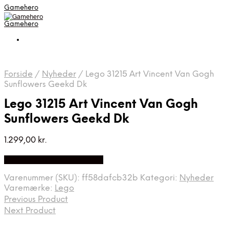
Gamehero
Gamehero
Forside
/
Nyheder
/
Lego 31215 Art Vincent Van Gogh
Sunflowers Geekd Dk
Lego 31215 Art Vincent Van Gogh
Sunflowers Geekd Dk
1.299,00
kr.
Bedste pris hos Geekd.dk
Varenummer (SKU):
ff58dafcb32b
Kategori:
Nyheder
Varemærke:
Lego
Previous Product
Next Product