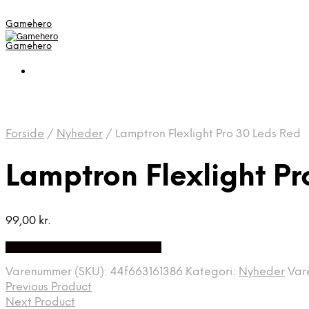
Gamehero
Gamehero
Forside
/
Nyheder
/
Lamptron Flexlight Pro 30 Leds Red
Lamptron Flexlight Pr
99,00
kr.
Bedste pris hos Webdanes.dk
Varenummer (SKU):
44f663161386
Kategori:
Nyheder
Var
Previous Product
Next Product