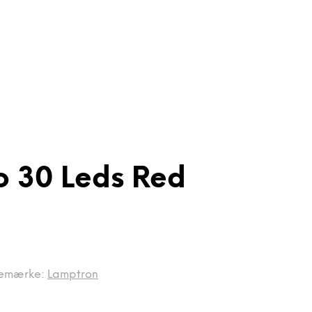
o 30 Leds Red
emærke:
Lamptron