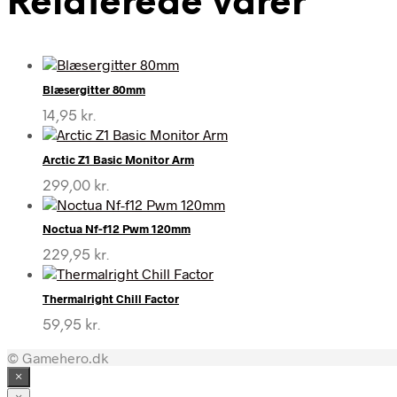
Relaterede varer
Blæsergitter 80mm
14,95
kr.
Arctic Z1 Basic Monitor Arm
299,00
kr.
Noctua Nf-f12 Pwm 120mm
229,95
kr.
Thermalright Chill Factor
59,95
kr.
© Gamehero.dk
×